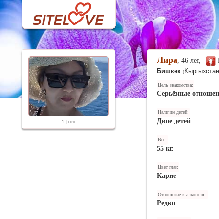
Лира
, 46 лет,
Бишкек
Кыргызстан
(
Цель знакомства:
Серьёзные отноше
Наличие детей:
Двое детей
1 фото
Вес:
55 кг.
Цвет глаз:
Карие
Отношение к алкоголю:
Редко