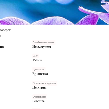
Козерог
)
Семейное положение:
ния
Не замужем
Рост:
158 см.
Цвет волос:
Брюнетка
Отношение к курению:
Не курит
Образование:
Высшее