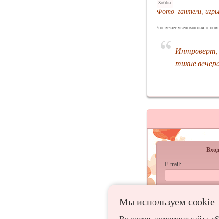
Хобби:
Фото, гантели, игры
/получает уведомления о нов
Интроверт, с
тихие вечер
Вход
E-mail:
Пароль:
Мы используем сookie
запомнить
Во время посещения сайта «S