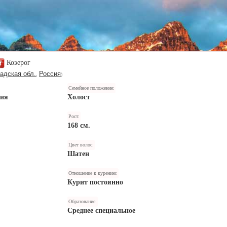
Козерог
адская обл.
Россия
,
)
Семейное положение:
ния
Холост
Рост:
168 см.
Цвет волос:
Шатен
Отношение к курению:
Курит постоянно
Образование:
Среднее специальное