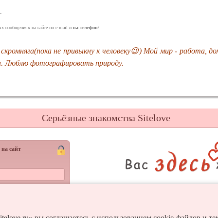
.
ых сообщениях на сайте по e-mail и
на телефон
/
кромняга(пока не привыкну к человеку😉) Мой мир - работа, до
а. Люблю фотографировать природу.
Серьёзные знакомства Sitelove
 на сайт
Регистрац
Войти
itelove.ru» вы соглашаетесь с использованием cookie-файлов и т