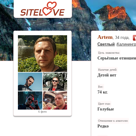
Artem
, 34 года,
Светлый
Калинингр
(
Цель знакомства:
Серьёзные отноше
Наличие детей:
Детей нет
Вес:
74 кг.
Цвет глаз:
Голубые
6 фото
Отношение к алкоголю:
Редко