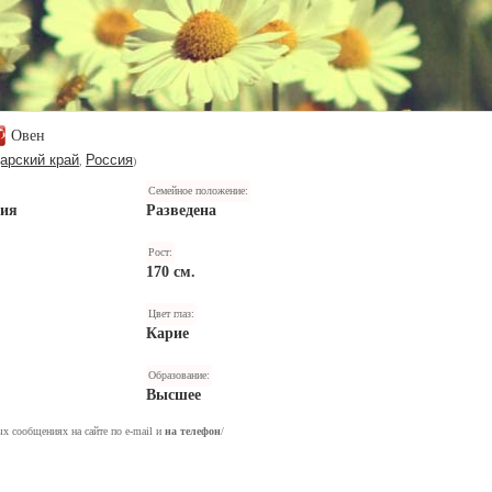
Овен
арский край
Россия
,
)
Семейное положение:
ния
Разведена
Рост:
170 см.
Цвет глаз:
Карие
Образование:
Высшее
ых сообщениях на сайте по e-mail и
на телефон
/