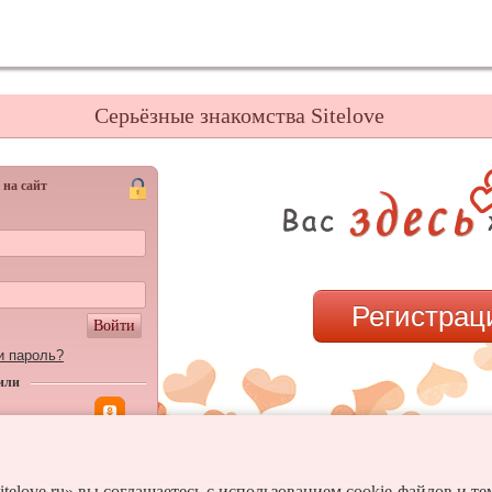
Серьёзные знакомства Sitelove
 на сайт
Регистрац
Войти
и пароль?
или
itelove.ru» вы соглашаетесь с использованием cookie-файлов и т