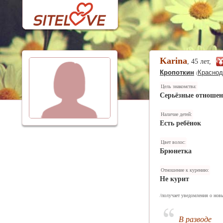
Karina
, 45 лет,
Кропоткин
Краснод
(
Цель знакомства:
Серьёзные отноше
Наличие детей:
Есть ребёнок
Цвет волос:
Брюнетка
Отношение к курению:
Не курит
/получает уведомления о нов
В разводе