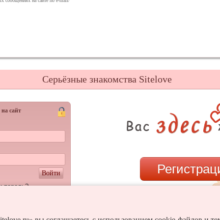
х сообщениях на сайте по e-mail/
Серьёзные знакомства Sitelove
 на сайт
Регистрац
Войти
и пароль?
или
itelove.ru» вы соглашаетесь с использованием cookie-файлов и т