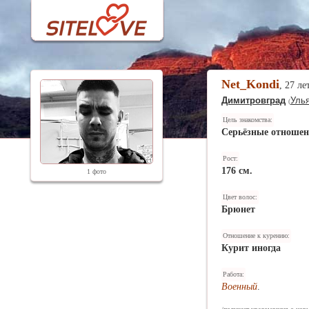
Net_Kondi
, 27 ле
Димитровград
Улья
(
Цель знакомства:
Серьёзные отноше
Рост:
176 см.
1 фото
Цвет волос:
Брюнет
Отношение к курению:
Курит иногда
Работа:
Военный
.