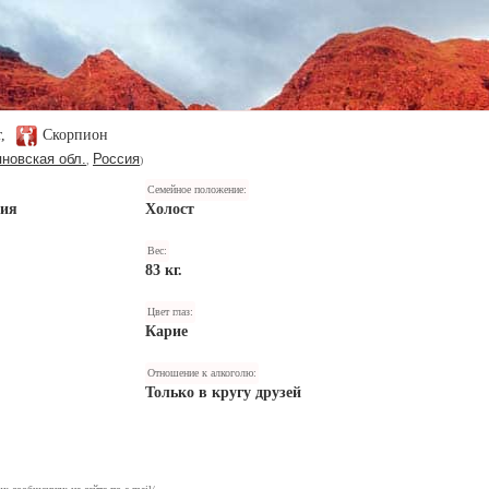
т,
Скорпион
новская обл.
Россия
,
)
Семейное положение:
ния
Холост
Вес:
83 кг.
Цвет глаз:
Карие
Отношение к алкоголю:
Только в кругу друзей