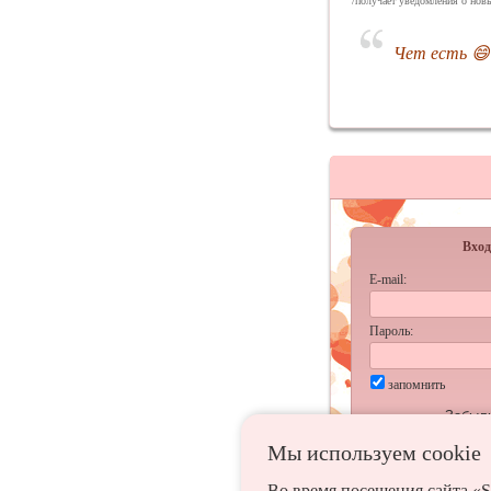
/получает уведомления о новы
Чет есть 😄
Вход
E-mail:
Пароль:
запомнить
Забыл
Мы используем сookie
Во время посещения сайта «S