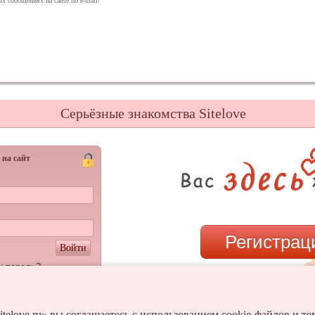
х сообщениях на сайте по e-mail/
Серьёзные знакомства Sitelove
 на сайт
Регистрац
Войти
и пароль?
или
itelove.ru» вы соглашаетесь с использованием cookie-файлов и т