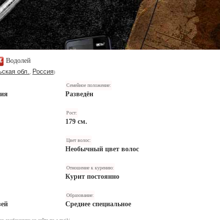
Водолей
ьская обл.
Россия
,
)
Семейное положение:
ния
Разведён
Рост:
179 см.
Цвет волос:
Необычный цвет волос
Отношение к курению:
Курит постоянно
Образование:
зей
Среднее специальное