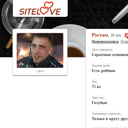
Рустам
, 39 лет,
Новомосковск
Тул
(
Цель знакомства:
Серьёзные отноше
Наличие детей:
Есть ребёнок
1 фото
Вес:
75 кг.
Цвет глаз:
Голубые
Отношение к алкоголю:
Только в кругу дру