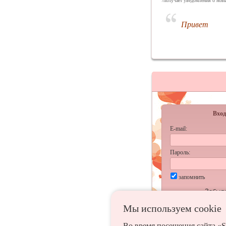
/получает уведомления о новы
Привет
Вход
E-mail:
Пароль:
запомнить
Забыл
Мы используем сookie
Во время посещения сайта «S