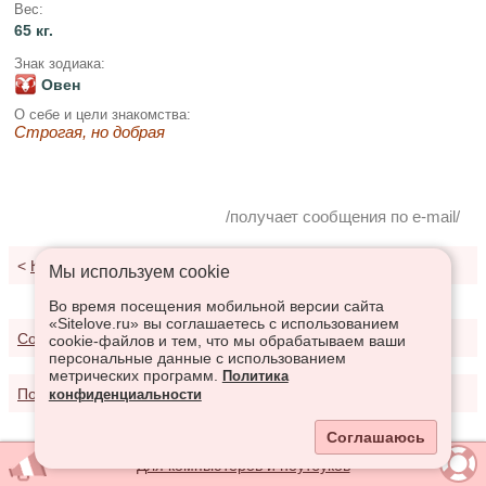
Вес:
65 кг.
Знак зодиака:
Овен
О себе и цели знакомства:
Строгая, но добрая
/получает сообщения по e-mail/
<
К результатам поиска
Мы используем сookie
Во время посещения мобильной версии сайта
«Sitelove.ru» вы соглашаетесь с использованием
Соглашение о предоставлении услуг
cookie-файлов и тем, что мы обрабатываем ваши
персональные данные с использованием
метрических программ.
Политика
Политика конфиденциальности
конфиденциальности
Соглашаюсь
Для компьютеров и ноутбуков