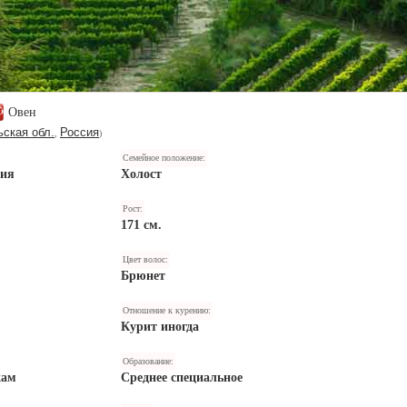
Овен
ьская обл.
Россия
,
)
Семейное положение:
ния
Холост
Рост:
171 см.
Цвет волос:
Брюнет
Отношение к курению:
Курит иногда
Образование:
кам
Среднее специальное