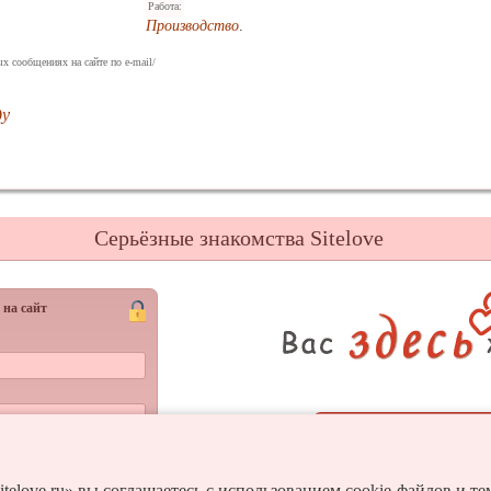
Работа:
Производство
.
х сообщениях на сайте по e-mail/
ду
Серьёзные знакомства Sitelove
 на сайт
Регистрац
Войти
и пароль?
itelove.ru» вы соглашаетесь с использованием cookie-файлов и т