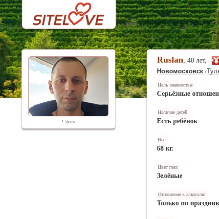
Ruslan
, 40 лет,
Новомосковск
Тул
(
Цель знакомства:
Серьёзные отноше
Наличие детей:
Есть ребёнок
1 фото
Вес:
68 кг.
Цвет глаз:
Зелёные
Отношение к алкоголю:
Только по праздни