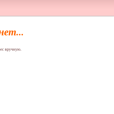
ет...
ес вручную.