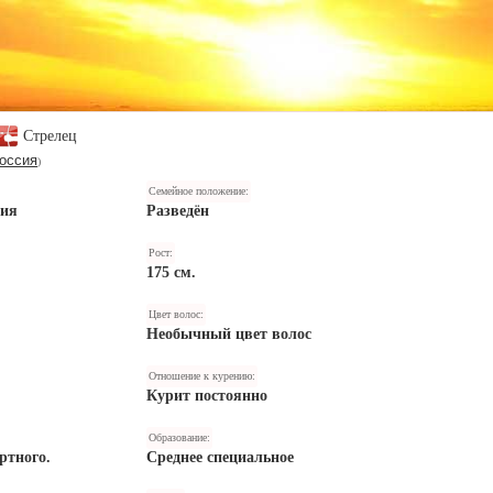
Стрелец
оссия
)
Семейное положение:
ния
Разведён
Рост:
175 см.
Цвет волос:
Необычный цвет волос
Отношение к курению:
Курит постоянно
Образование:
ртного.
Среднее специальное