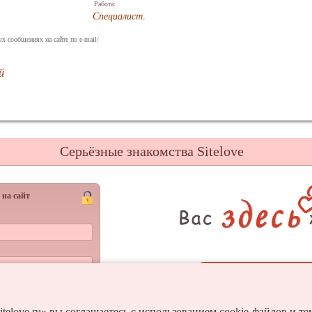
Работа:
Специалист
.
х сообщениях на сайте по e-mail/
й
Серьёзные знакомства Sitelove
 на сайт
Регистрац
Войти
и пароль?
itelove.ru» вы соглашаетесь с использованием cookie-файлов и т