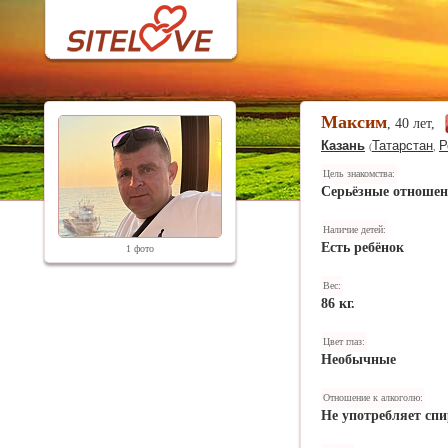
Максим
, 40 лет,
Казань
Татарстан
Р
(
,
Цель знакомства:
Серьёзные отноше
Наличие детей:
Есть ребёнок
1 фото
Вес:
86 кг.
Цвет глаз:
Необычные
Отношение к алкоголю:
Не употребляет спи