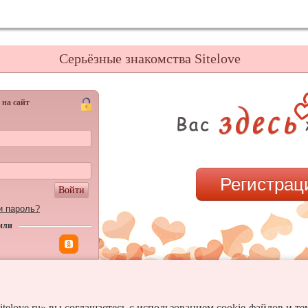
Серьёзные знакомства Sitelove
 на сайт
Регистрац
Войти
и пароль?
или
itelove.ru» вы соглашаетесь с использованием cookie-файлов и т