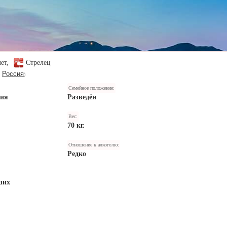
лет,
Стрелец
Россия
,
)
Семейное положение:
ния
Разведён
Вес:
70 кг.
Отношение к алкоголю:
Редко
ших