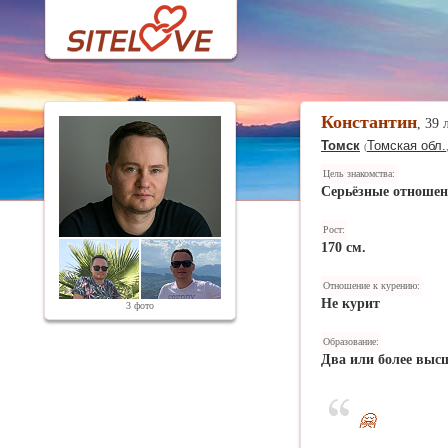
Константин
, 39 
Томск
Томская обл.
(
Цель знакомства:
Серьёзные отноше
Рост:
170 см.
Отношение к курению:
Не курит
3 фото
Образование:
Два или более выс
🤗