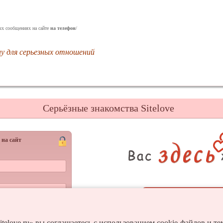
ых сообщениях на сайте
на телефон
/
 для серьезных отношений
Серьёзные знакомства Sitelove
 на сайт
Регистрац
Войти
и пароль?
itelove.ru» вы соглашаетесь с использованием cookie-файлов и т