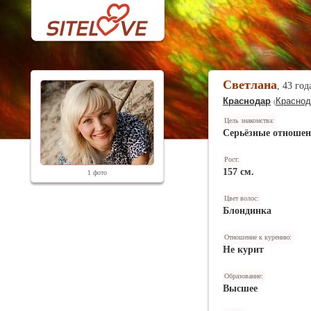
Светлана
, 43 год
Краснодар
Краснод
(
Цель знакомства:
Серьёзные отноше
Рост:
157 см.
1 фото
Цвет волос:
Блондинка
Отношение к курению:
Не курит
Образование:
Высшее