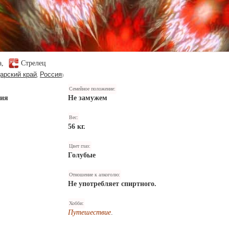
а,
Стрелец
арский край
Россия
,
)
Семейное положение:
ния
Не замужем
Вес:
56 кг.
Цвет глаз:
Голубые
Отношение к алкоголю:
Не употребляет спиртного.
Хобби:
Путешествие
.