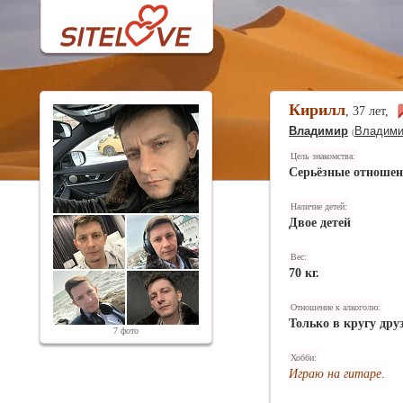
Кирилл
, 37 лет,
Владимир
Владими
(
Цель знакомства:
Серьёзные отноше
Наличие детей:
Двое детей
Вес:
70 кг.
Отношение к алкоголю:
Только в кругу дру
7 фото
Хобби:
Играю на гитаре
.