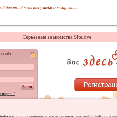
ый баланс. У меня ты у тебя моя зарплата
Серьёзные знакомства Sitelove
 на сайт
Регистрац
Войти
и пароль?
или
itelove.ru» вы соглашаетесь с использованием cookie-файлов и т