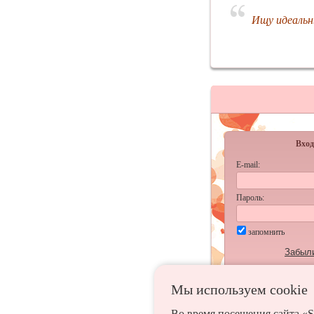
Ищу идеальн
Вход
E-mail:
Пароль:
запомнить
Забыл
Мы используем сookie
Во время посещения сайта «S