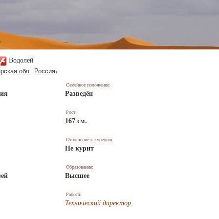
Водолей
рская обл.
Россия
,
)
Семейное положение:
ния
Разведён
Рост:
167 см.
Отношение к курению:
Не курит
Образование:
зей
Высшее
Работа:
Технический директор
.