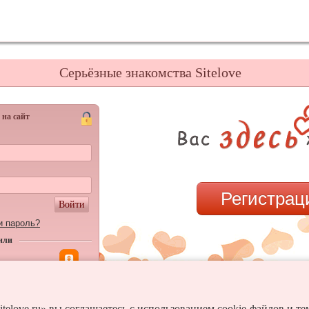
Серьёзные знакомства Sitelove
 на сайт
Регистрац
Войти
и пароль?
или
itelove.ru» вы соглашаетесь с использованием cookie-файлов и т