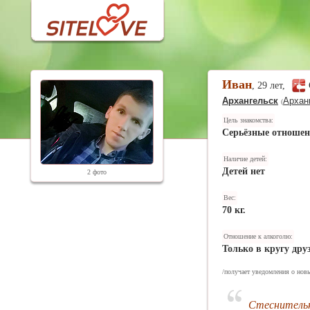
Иван
, 29 лет,
Архангельск
Архан
(
Цель знакомства:
Серьёзные отноше
Наличие детей:
Детей нет
2 фото
Вес:
70 кг.
Отношение к алкоголю:
Только в кругу дру
/получает уведомления о новы
Стеснитель