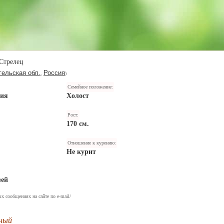
Стрелец
гельская обл.
Россия
,
)
Семейное положение:
ния
Холост
Рост:
170 см.
Отношение к курению:
Не курит
зей
х сообщениях на сайте по e-mail/
ный