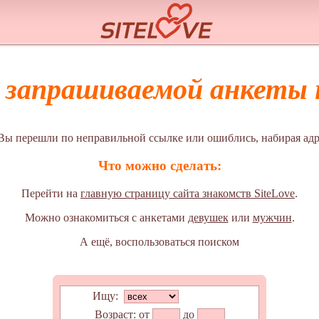
а запрашиваемой анкеты н
Вы перешли по неправильной ссылке или ошиблись, набирая адр
Что можно сделать:
Перейти на
главную страницу сайта знакомств SiteLove
.
Можно ознакомиться с анкетами
девушек
или
мужчин
.
А ещё, воспользоваться поиском
Ищу:
Возраст:
от
до