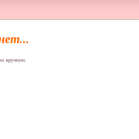
ет...
ес вручную.