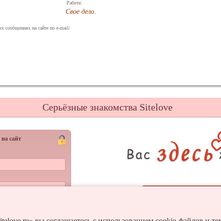
Работа:
Свое дело
.
х сообщениях на сайте по e-mail/
Серьёзные знакомства Sitelove
 на сайт
Регистрац
Войти
и пароль?
itelove.ru» вы соглашаетесь с использованием cookie-файлов и т