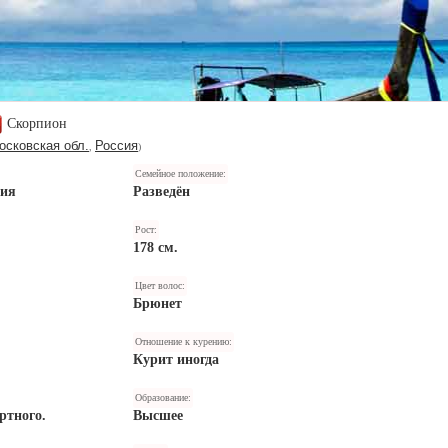
Скорпион
осковская обл.
Россия
,
)
Семейное положение:
ния
Разведён
Рост:
178 см.
Цвет волос:
Брюнет
Отношение к курению:
Курит иногда
Образование:
ртного.
Высшее