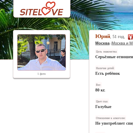
Юрий
, 51 год,
Москва
Москва и М
(
Цель знакомства:
Серьёзные отноше
Наличие детей:
Есть ребёнок
1 фото
Вес:
80 кг.
Цвет глаз:
Голубые
Отношение к алкоголю:
Не употребляет спи