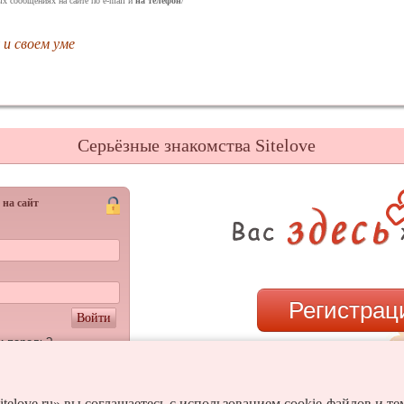
ых сообщениях на сайте по e-mail и
на телефон
/
 и своем уме
Серьёзные знакомства Sitelove
 на сайт
Регистрац
Войти
и пароль?
или
itelove.ru» вы соглашаетесь с использованием cookie-файлов и т