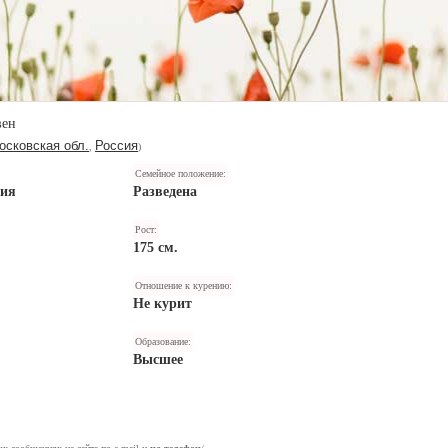
вен
осковская обл.
Россия
,
)
Семейное положение:
ния
Разведена
Рост:
175 см.
Отношение к курению:
Не курит
Образование:
Высшее