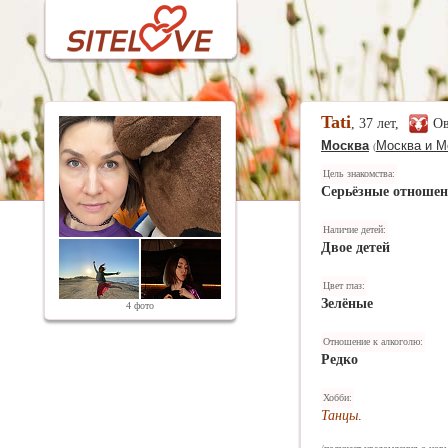
Tati
, 37 лет,
О
Москва
Москва и М
(
Цель знакомства:
Серьёзные отноше
Наличие детей:
Двое детей
Цвет глаз:
Зелёные
4 фото
Отношение к алкоголю:
Редко
Хобби:
Танцы
.