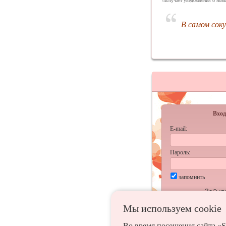
/получает уведомления о нов
В самом соку
Вход
E-mail:
Пароль:
запомнить
Забыл
Мы используем сookie
Во время посещения сайта «S