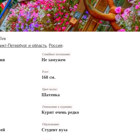
Лев
нкт-Петербург и область
Россия
,
)
Семейное положение:
ния
Не замужем
Рост:
160 см.
Цвет волос:
Шатенка
Отношение к курению:
Курит очень редко
Образование:
зей
Студент вуза