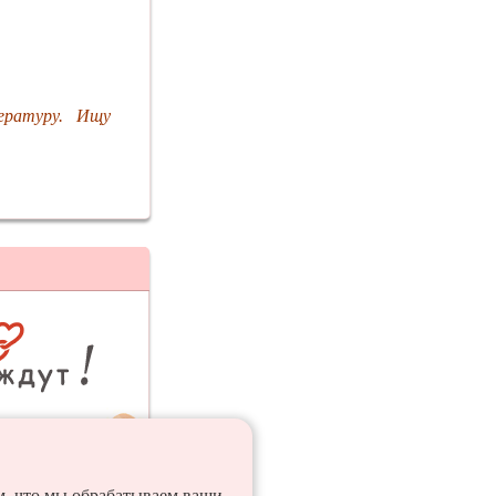
ературу. Ищу
ия
ем, что мы обрабатываем ваши