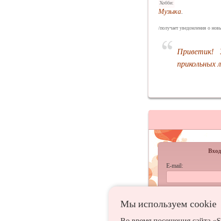
Хобби:
Музыка
.
/получает уведомления о новы
Приветик! 
прикольных 
Вход
E-mail:
Пароль:
Мы используем сookie
запомнить
Во время посещения сайта «S