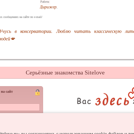
Работа:
Дирижер
.
х сообщениях на сайте по e-mail/
Учусь в консерватории. Люблю читать классическую лит
людей💋
Серьёзные знакомства Sitelove
 на сайт
Регистрац
Войти
itelove.ru» вы соглашаетесь с использованием cookie-файлов и т