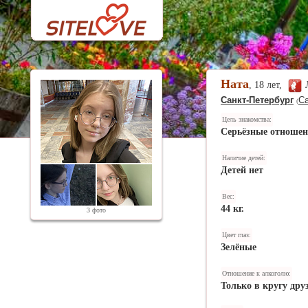
Ната
, 18 лет,
Санкт-Петербург
Са
(
Цель знакомства:
Серьёзные отноше
Наличие детей:
Детей нет
Вес:
44 кг.
3 фото
Цвет глаз:
Зелёные
Отношение к алкоголю:
Только в кругу дру