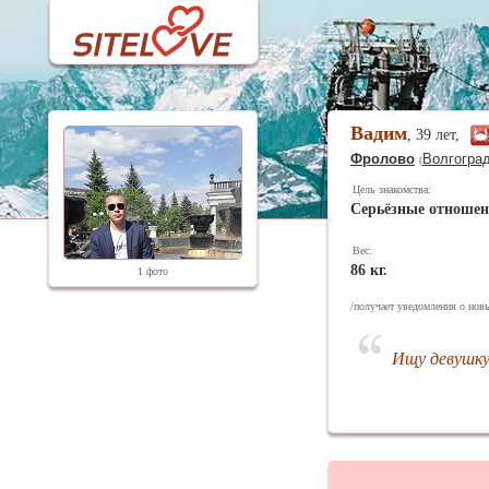
Вадим
, 39 лет,
Фролово
Волгоград
(
Цель знакомства:
Серьёзные отноше
Вес:
86 кг.
1 фото
/получает уведомления о новы
Ищу девушк