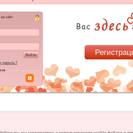
 на сайт
Регистрац
Войти
и пароль?
или
itelove.ru» вы соглашаетесь с использованием cookie-файлов и т