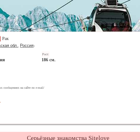
Рак
ская обл.
Россия
,
)
Рост:
ния
186 см.
х сообщениях на сайте по e-mail/
у
Серьёзные знакомства Sitelove