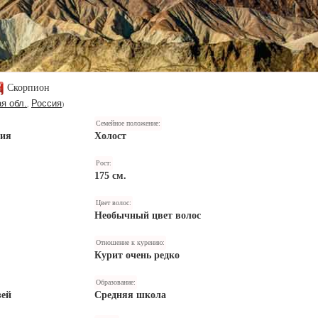
Скорпион
я обл.
Россия
,
)
Семейное положение:
ния
Холост
Рост:
175 см.
Цвет волос:
Необычный цвет волос
Отношение к курению:
Курит очень редко
Образование:
зей
Средняя школа