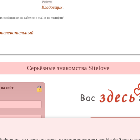
Работа:
Кладовщик
.
ых сообщениях на сайте по e-mail и
на телефон
/
ривлекательный
Серьёзные знакомства Sitelove
 на сайт
Регистрац
Войти
и пароль?
itelove.ru» вы соглашаетесь с использованием cookie-файлов и т