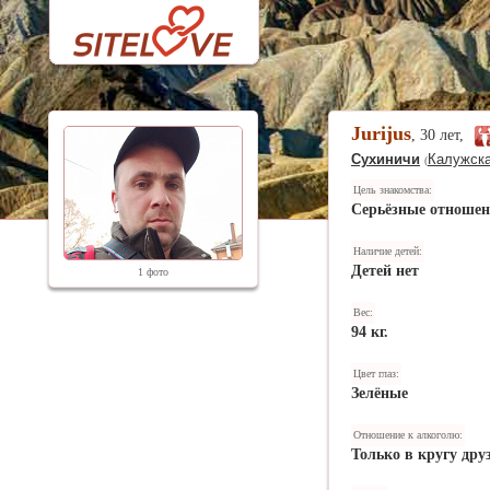
Jurijus
, 30 лет,
Сухиничи
Калужска
(
Цель знакомства:
Серьёзные отноше
Наличие детей:
Детей нет
1 фото
Вес:
94 кг.
Цвет глаз:
Зелёные
Отношение к алкоголю:
Только в кругу дру