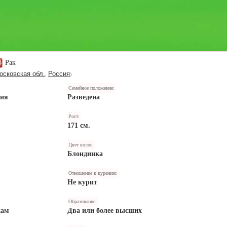
Рак
осковская обл.
Россия
,
)
Семейное положение:
ния
Разведена
Рост:
171 см.
Цвет волос:
Блондинка
Отношение к курению:
Не курит
Образование:
кам
Два или более высших