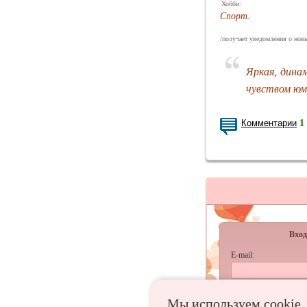
Хобби:
Спорт
.
/получает уведомления о новы
Яркая, дина
чувством юм
Комментарии
1
Вход
E-mail:
Пароль:
Мы используем сookie