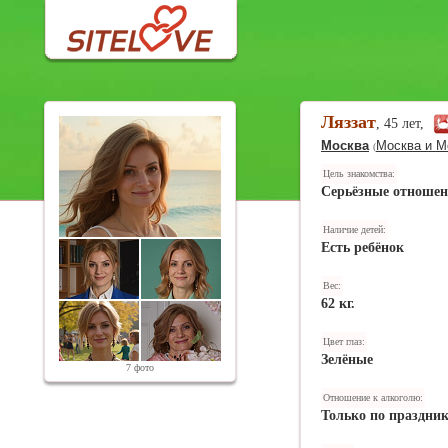
Ляззат
, 45 лет,
Москва
Москва и М
(
Цель знакомства:
Серьёзные отноше
Наличие детей:
Есть ребёнок
Вес:
62 кг.
Цвет глаз:
Зелёные
7 фото
Отношение к алкоголю:
Только по праздни