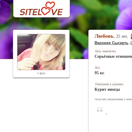
Любовь
, 25 лет,
Верхняя Сысерть
(
Цель знакомства:
Серьёзные отноше
Вес:
95 кг.
1 фото
Отношение к курению:
Курит иногда
/получает уведомления о новы
-