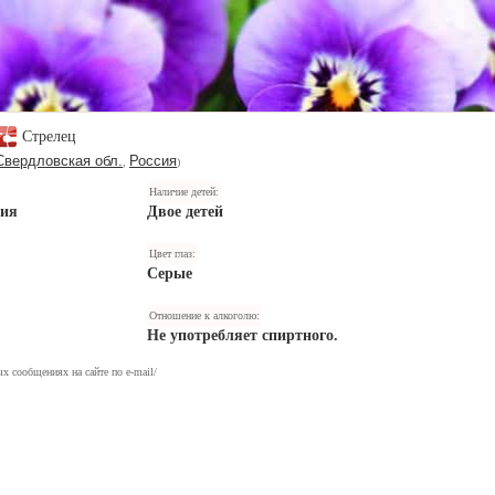
Стрелец
Свердловская обл.
Россия
,
)
Наличие детей:
ния
Двое детей
Цвет глаз:
Серые
Отношение к алкоголю:
Не употребляет спиртного.
х сообщениях на сайте по e-mail/