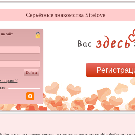
Серьёзные знакомства Sitelove
 на сайт
Регистрац
Войти
и пароль?
или
itelove.ru» вы соглашаетесь с использованием cookie-файлов и т