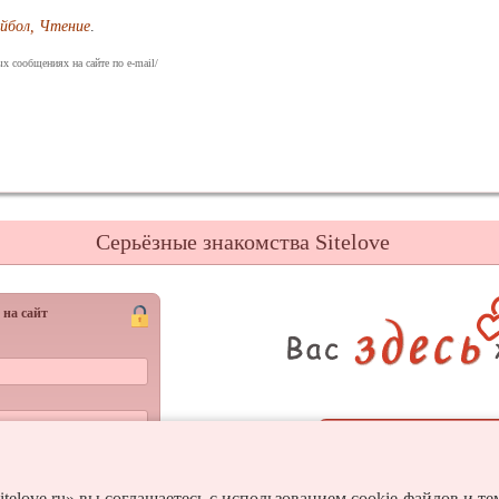
ейбол, Чтение
.
х сообщениях на сайте по e-mail/
Серьёзные знакомства Sitelove
 на сайт
Регистрац
Войти
и пароль?
itelove.ru» вы соглашаетесь с использованием cookie-файлов и т