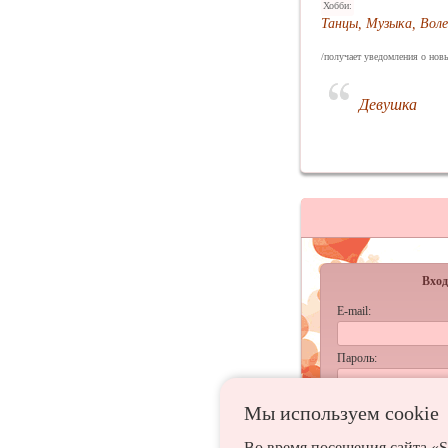
Хобби:
Танцы, Музыка, Вол
/получает уведомления о новы
Девушка
Вход
E-mail:
Пароль:
запомнить
Мы используем сookie
Забыл
Во время посещения сайта «S