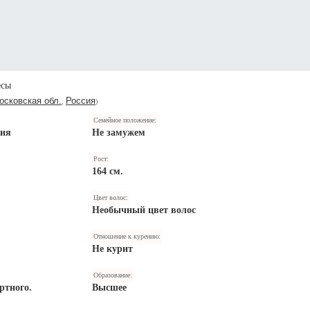
есы
осковская обл.
Россия
,
)
Семейное положение:
ния
Не замужем
Рост:
164 см.
Цвет волос:
Необычный цвет волос
Отношение к курению:
Не курит
Образование:
ртного.
Высшее