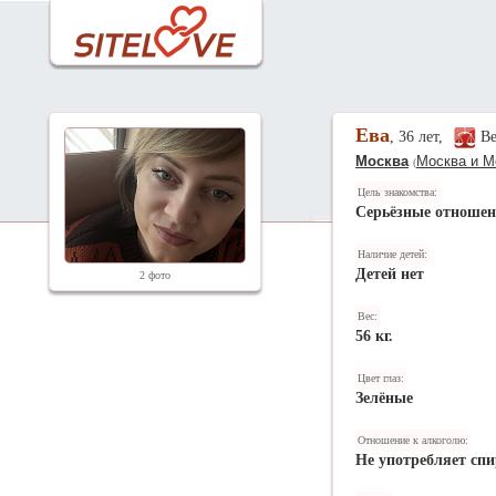
Ева
, 36 лет,
В
Москва
Москва и М
(
Цель знакомства:
Серьёзные отноше
Наличие детей:
Детей нет
2 фото
Вес:
56 кг.
Цвет глаз:
Зелёные
Отношение к алкоголю:
Не употребляет спи