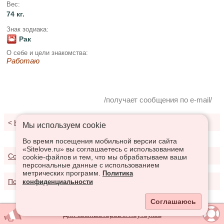
Вес:
74 кг.
Знак зодиака:
Рак
О себе и цели знакомства:
Работаю
/получает сообщения по e-mail/
<
К результатам поиска
Мы используем сookie
Во время посещения мобильной версии сайта
«Sitelove.ru» вы соглашаетесь с использованием
Соглашение о предоставлении услуг
cookie-файлов и тем, что мы обрабатываем ваши
персональные данные с использованием
метрических программ.
Политика
Политика конфиденциальности
конфиденциальности
Соглашаюсь
Для компьютеров и ноутбуков