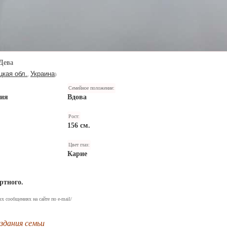
Дева
цкая обл.
Украина
,
)
Семейное положение:
ния
Вдова
Рост:
156 см.
Цвет глаз:
Карие
ртного.
х сообщениях на сайте по e-mail/
оздания семьи