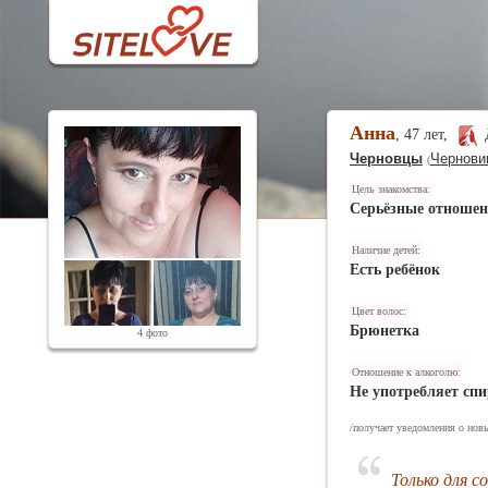
Анна
, 47 лет,
Черновцы
Чернови
(
Цель знакомства:
Серьёзные отноше
Наличие детей:
Есть ребёнок
Цвет волос:
Брюнетка
4 фото
Отношение к алкоголю:
Не употребляет спи
/получает уведомления о новы
Только для с