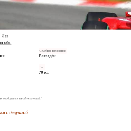
Лев
я обл.
)
Семейное положение:
ния
Разведён
Вес:
70 кг.
х сообщениях на сайте по e-mail/
ся с девушкой