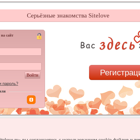
Серьёзные знакомства Sitelove
 на сайт
Регистрац
Войти
и пароль?
или
itelove.ru» вы соглашаетесь с использованием cookie-файлов и т