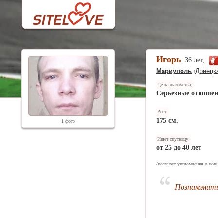
Игорь
, 36 лет,
Мариуполь
Донецка
(
Цель знакомства:
Серьёзные отноше
Рост:
175 см.
1 фото
Ищет спутницу:
от 25 до 40 лет
/получает уведомления о новы
Познакомить