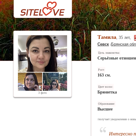
Тамила
, 35 лет,
Севск
Брянская обл
(
Цель знакомства:
Серьёзные отноше
Рост:
163 см.
Цвет волос:
Брюнетка
3 фото
Образование:
Высшее
/получает уведомления о новы
Интересно п