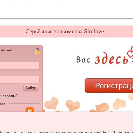
Серьёзные знакомства Sitelove
 на сайт
Регистрац
Войти
и пароль?
или
itelove.ru» вы соглашаетесь с использованием cookie-файлов и т