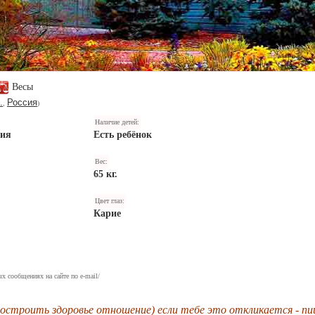
Весы
.
Россия
,
)
Наличие детей:
ния
Есть ребёнок
Вес:
65 кг.
Цвет глаз:
Карие
х сообщениях на сайте по e-mail/
остроить здоровье отношение) если тебе это откликается - п