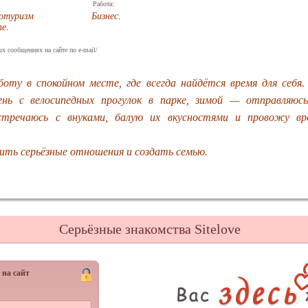
Работа:
котуризм
Бизнес
.
пе
.
х сообщениях на сайте по e-mail/
оту в спокойном месте, где всегда найдётся время для себя
ень с велосипедных прогулок в парке, зимой — отправляю
стречаюсь с внуками, балую их вкусностями и провожу вр
ить серьёзные отношения и создать семью.
Серьёзные знакомства Sitelove
 на сайт