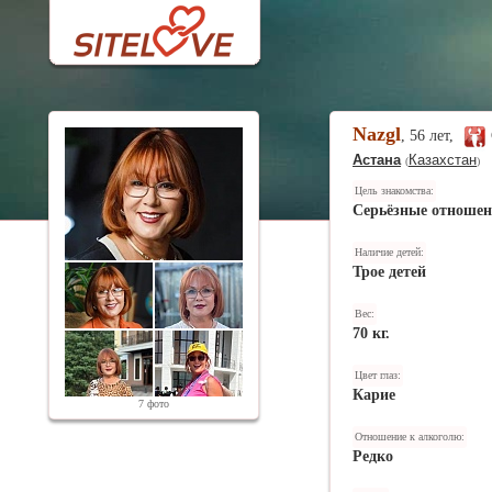
Nazgl
, 56 лет,
Астана
Казахстан
(
)
Цель знакомства:
Серьёзные отноше
Наличие детей:
Трое детей
Вес:
70 кг.
Цвет глаз:
Карие
7 фото
Отношение к алкоголю:
Редко