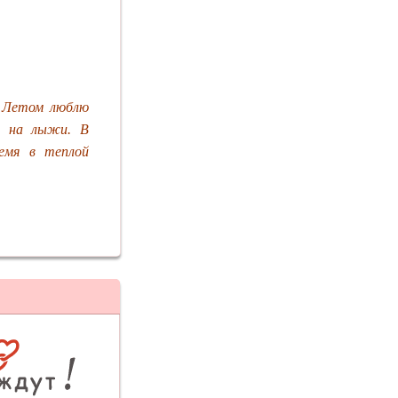
. Летом люблю
сь на лыжи. В
емя в теплой