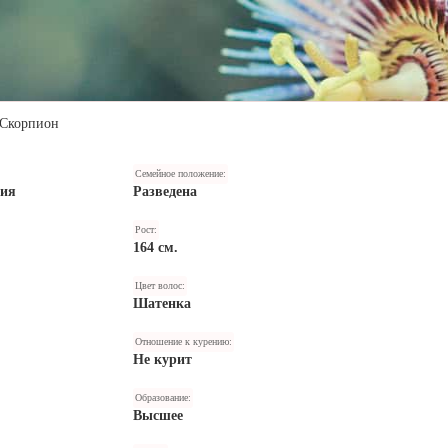
Скорпион
Семейное положение:
ния
Разведена
Рост:
164 см.
Цвет волос:
Шатенка
Отношение к курению:
Не курит
Образование:
Высшее