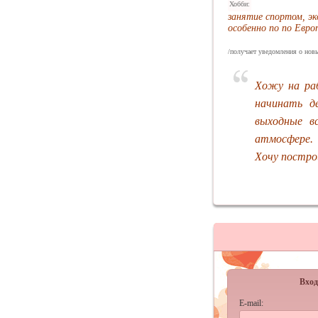
Хобби:
занятие спортом, э
особенно по по Евро
/получает уведомления о новы
Хожу на раб
начинать д
выходные в
атмосфере.
Хочу постро
Вход
E-mail: