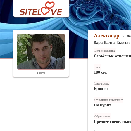
Александр
, 37 л
Кара-Балта
Кыргыз
(
Цель знакомства:
Серьёзные отноше
Рост:
180 см.
1 фото
Цвет волос:
Брюнет
Отношение к курению:
Не курит
Образование:
Среднее специально