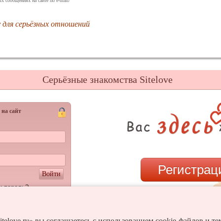
х сообщениях на сайте по e-mail/
 для серьёзных отношений
Серьёзные знакомства Sitelove
 на сайт
Регистрац
Войти
и пароль?
или
itelove.ru» вы соглашаетесь с использованием cookie-файлов и т