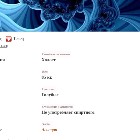
ет,
Телец
стан
)
Семейное положение:
ния
Холост
Вес:
85 кг.
Цвет глаз:
Голубые
Отношение к алкоголю:
Не употребляет спиртного.
Хобби:
е
Авиация
.