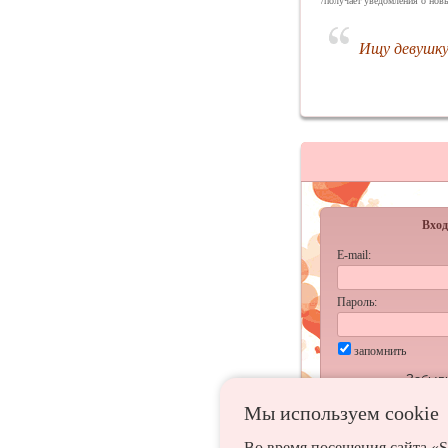
/получает уведомления о новы
Ищу девушку
Вход
E-mail:
Пароль:
запомнить
Забыл
Мы используем сookie
Во время посещения сайта «S