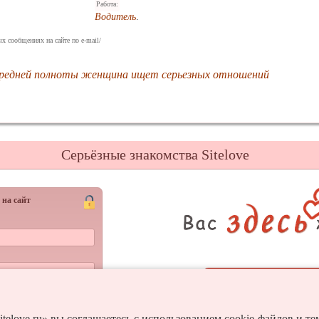
Работа:
Водитель
.
х сообщениях на сайте по e-mail/
средней полноты женщина ищет серьезных отношений
Серьёзные знакомства Sitelove
 на сайт
Регистрац
Войти
и пароль?
itelove.ru» вы соглашаетесь с использованием cookie-файлов и т