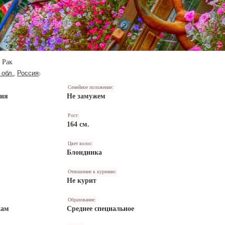
Рак
 обл.
Россия
,
)
Семейное положение:
ния
Не замужем
Рост:
164 см.
Цвет волос:
Блондинка
Отношение к курению:
Не курит
Образование:
кам
Среднее специальное