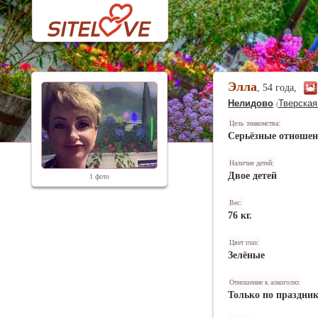
Элла
, 54 года,
Нелидово
Тверская
(
Цель знакомства:
Серьёзные отноше
Наличие детей:
Двое детей
1 фото
Вес:
76 кг.
Цвет глаз:
Зелёные
Отношение к алкоголю:
Только по праздни