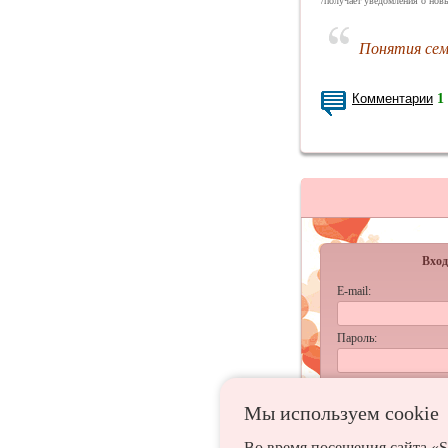
/получает уведомления о новы
Понятия сем
Комментарии
1
Вход
E-mail:
Пароль:
запомнить
Мы используем сookie
Забыл
Во время посещения сайта «S