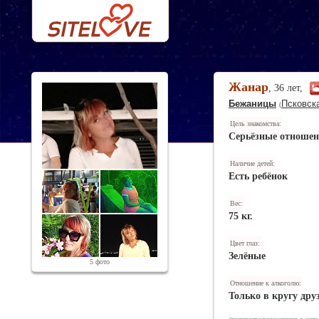
Жанар
, 36 лет,
Бежаницы
Псковска
(
Цель знакомства:
Серьёзные отноше
Наличие детей:
Есть ребёнок
Вес:
75 кг.
Цвет глаз:
Зелёные
5 фото
Отношение к алкоголю:
Только в кругу дру