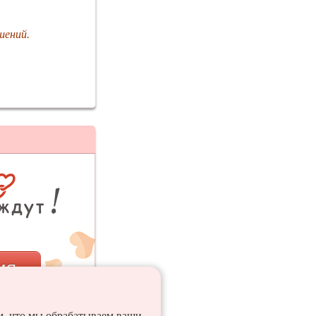
шений.
ия
ем, что мы обрабатываем ваши