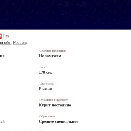
Рак
я обл.
Россия
,
)
Семейное положение:
ния
Не замужем
Рост:
170 см.
Цвет волос:
Рыжая
Отношение к курению:
Курит постоянно
Образование:
зей
Среднее специальное