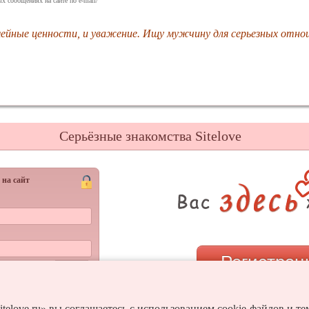
х сообщениях на сайте по e-mail/
ейные ценности, и уважение. Ищу мужчину для серьезных отно
Серьёзные знакомства Sitelove
 на сайт
Регистрац
Войти
и пароль?
или
itelove.ru» вы соглашаетесь с использованием cookie-файлов и т