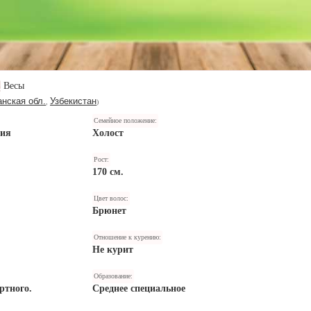
Весы
нская обл.
Узбекистан
,
)
Семейное положение:
ния
Холост
Рост:
170 см.
Цвет волос:
Брюнет
Отношение к курению:
Не курит
Образование:
ртного.
Среднее специальное