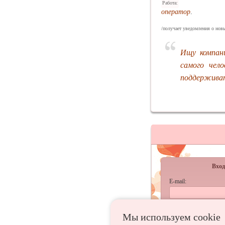
Работа:
оператор
.
/получает уведомления о новы
Ищу компан
самого чел
поддерживат
Вход
E-mail:
Пароль:
Мы используем сookie