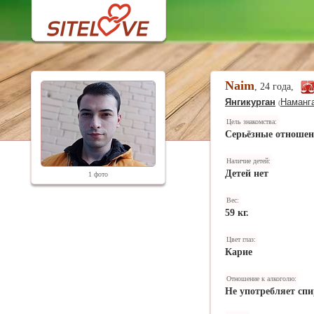
Naim
, 24 года,
Янгикурган
Наманга
(
Цель знакомства:
Серьёзные отноше
Наличие детей:
Детей нет
1 фото
Вес:
59 кг.
Цвет глаз:
Карие
Отношение к алкоголю:
Не употребляет спи