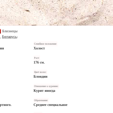
Близнецы
.
Беларусь
,
)
Семейное положение:
ния
Холост
Рост:
176 см.
Цвет волос:
Блондин
Отношение к курению:
Курит иногда
Образование:
ртного.
Среднее специальное