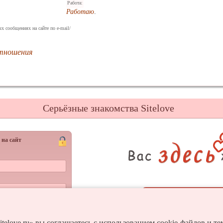
Работа:
Работаю
.
х сообщениях на сайте по e-mail/
отношения
Серьёзные знакомства Sitelove
 на сайт
Регистрац
Войти
и пароль?
itelove.ru» вы соглашаетесь с использованием cookie-файлов и т