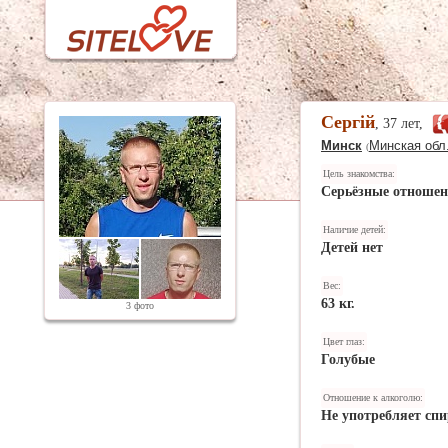
Сергій
, 37 лет,
Минск
Минская обл
(
Цель знакомства:
Серьёзные отноше
Наличие детей:
Детей нет
Вес:
63 кг.
3 фото
Цвет глаз:
Голубые
Отношение к алкоголю:
Не употребляет спи