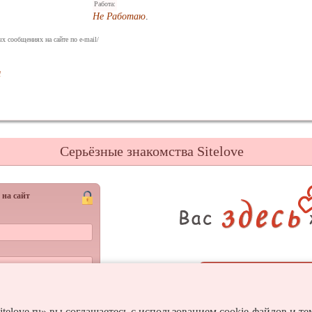
Работа:
Не Работаю
.
х сообщениях на сайте по e-mail/
я
Серьёзные знакомства Sitelove
 на сайт
Регистрац
Войти
и пароль?
itelove.ru» вы соглашаетесь с использованием cookie-файлов и т