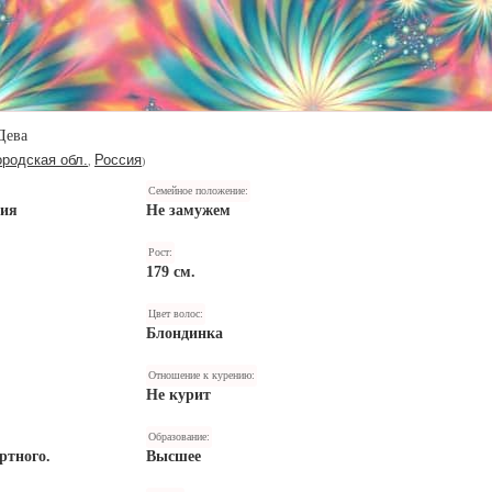
Дева
родская обл.
Россия
,
)
Семейное положение:
ния
Не замужем
Рост:
179 см.
Цвет волос:
Блондинка
Отношение к курению:
Не курит
Образование:
ртного.
Высшее