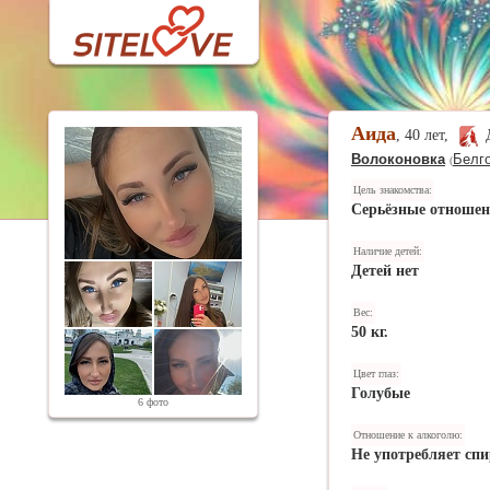
Аида
, 40 лет,
Волоконовка
Белго
(
Цель знакомства:
Серьёзные отноше
Наличие детей:
Детей нет
Вес:
50 кг.
Цвет глаз:
Голубые
6 фото
Отношение к алкоголю:
Не употребляет спи