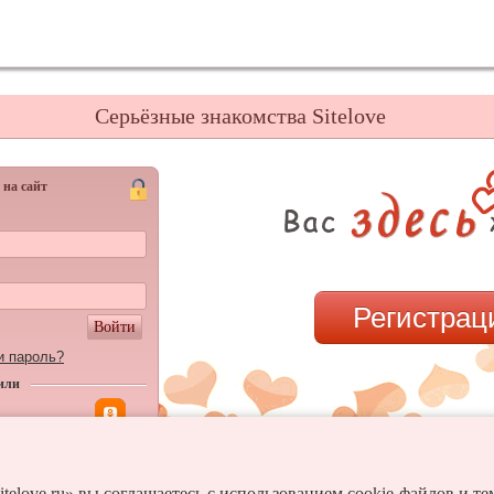
Серьёзные знакомства Sitelove
 на сайт
Регистрац
Войти
и пароль?
или
itelove.ru» вы соглашаетесь с использованием cookie-файлов и т