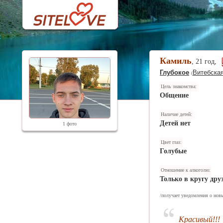
Камиль
, 21 год,
Глубокое
Витебская
(
Цель знакомства:
Общение
Наличие детей:
Детей нет
1 фото
Цвет глаз:
Голубые
Отношение к алкоголю:
Только в кругу дру
/получает уведомления о нов
Красивый!!!