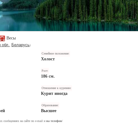
Весы
 обл.
Беларусь
,
)
Семейное положение:
Холост
Рост:
186 см.
Отношение к курению:
Курит иногда
Образование:
зей
Высшее
ых сообщениях на сайте по e-mail и
на телефон
/