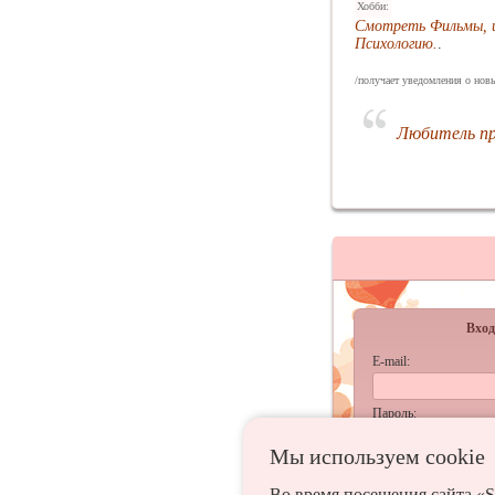
Хобби:
Смотреть Фильмы, 
Психологию.
.
/получает уведомления о нов
Любитель пр
Вход
E-mail:
Пароль:
Мы используем сookie
запомнить
Во время посещения сайта «S