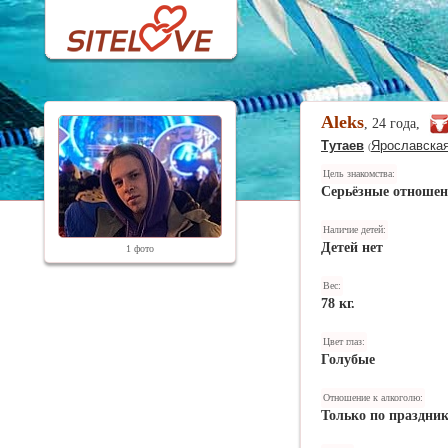
Aleks
, 24 года,
Тутаев
Ярославская
(
Цель знакомства:
Серьёзные отноше
Наличие детей:
Детей нет
1 фото
Вес:
78 кг.
Цвет глаз:
Голубые
Отношение к алкоголю:
Только по праздни