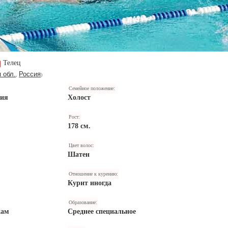
Телец
 обл.
Россия
,
)
Семейное положение:
ния
Холост
Рост:
178 см.
Цвет волос:
Шатен
Отношение к курению:
Курит иногда
Образование:
кам
Среднее специальное