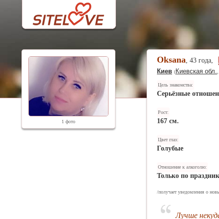
Oksana
, 43 года,
Киев
Киевская обл.
(
Цель знакомства:
Серьёзные отноше
Рост:
167 см.
1 фото
Цвет глаз:
Голубые
Отношение к алкоголю:
Только по праздни
/получает уведомления о новы
Лучше некуд