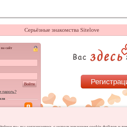
Серьёзные знакомства Sitelove
 на сайт
Регистрац
Войти
и пароль?
или
itelove.ru» вы соглашаетесь с использованием cookie-файлов и т