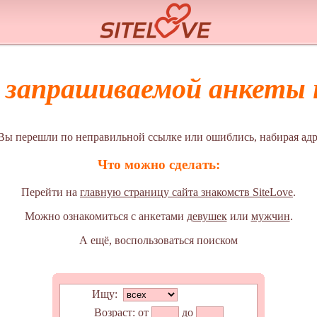
а запрашиваемой анкеты н
Вы перешли по неправильной ссылке или ошиблись, набирая адр
Что можно сделать:
Перейти на
главную страницу сайта знакомств SiteLove
.
Можно ознакомиться с анкетами
девушек
или
мужчин
.
А ещё, воспользоваться поиском
Ищу:
Возраст:
от
до