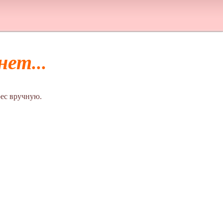
ет...
ес вручную.