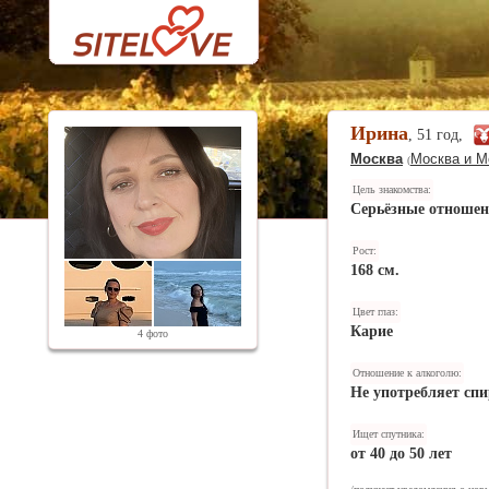
Ирина
, 51 год,
Москва
Москва и М
(
Цель знакомства:
Серьёзные отноше
Рост:
168 см.
Цвет глаз:
Карие
4 фото
Отношение к алкоголю:
Не употребляет спи
Ищет спутника:
от 40 до 50 лет