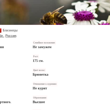
Близнецы
бл.
Россия
,
)
Семейное положение:
ния
Не замужем
Рост:
175 см.
Цвет волос:
Брюнетка
Отношение к курению:
Не курит
Образование:
ртного.
Высшее