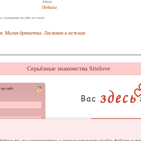
Работа:
Педагог
.
х сообщениях на сайте по e-mail/
. Милая брюнетка. Ласковая и нежная
Серьёзные знакомства Sitelove
 на сайт
Регистрац
Войти
и пароль?
itelove.ru» вы соглашаетесь с использованием cookie-файлов и т