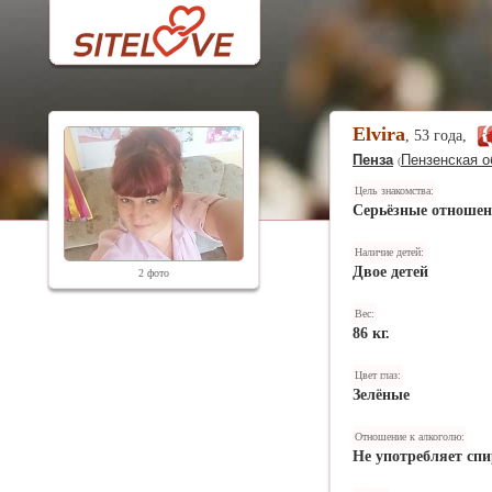
Elvira
, 53 года,
Пенза
Пензенская о
(
Цель знакомства:
Серьёзные отноше
Наличие детей:
Двое детей
2 фото
Вес:
86 кг.
Цвет глаз:
Зелёные
Отношение к алкоголю:
Не употребляет спи