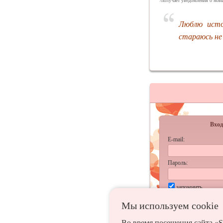
/получает уведомления о новы
Люблю истор
стараюсь не
Вход
E-mail:
Пароль:
запомнить
Забыл
Мы используем сookie
Во время посещения сайта «S