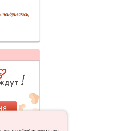
ыпендриваюсь,
ия
ем, что мы обрабатываем ваши