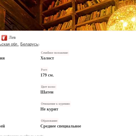
Лев
ьская обл.
Беларусь
,
)
Семейное положение:
ния
Холост
Рост:
179 см.
Цвет волос:
Шатен
Отношение к курению:
Не курит
Образование:
зей
Среднее специальное