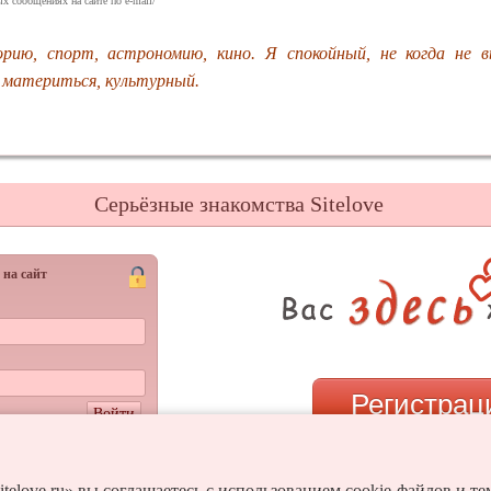
х сообщениях на сайте по e-mail/
ию, спорт, астрономию, кино. Я спокойный, не когда не в
 материться, культурный.
Серьёзные знакомства Sitelove
 на сайт
Регистрац
Войти
и пароль?
или
itelove.ru» вы соглашаетесь с использованием cookie-файлов и т