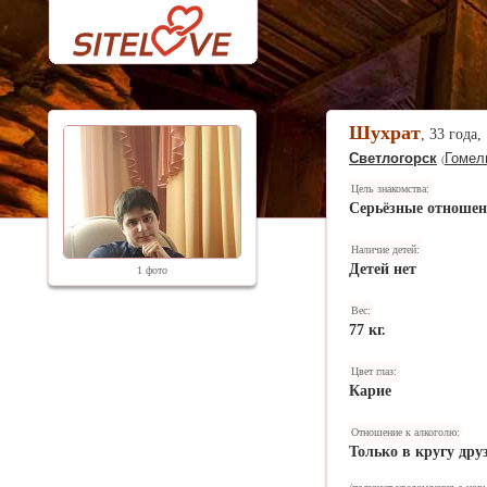
Шухрат
, 33 года,
Светлогорск
Гомел
(
Цель знакомства:
Серьёзные отноше
Наличие детей:
Детей нет
1 фото
Вес:
77 кг.
Цвет глаз:
Карие
Отношение к алкоголю:
Только в кругу дру