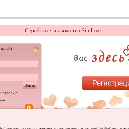
Серьёзные знакомства Sitelove
 на сайт
Регистрац
Войти
и пароль?
или
itelove.ru» вы соглашаетесь с использованием cookie-файлов и т