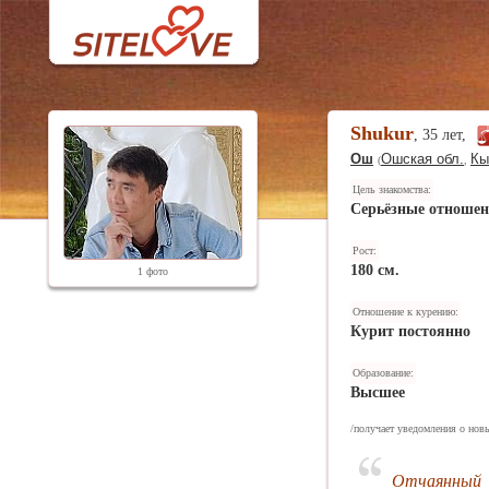
Shukur
, 35 лет,
Ош
Ошская обл.
Кы
(
,
Цель знакомства:
Серьёзные отноше
Рост:
180 см.
1 фото
Отношение к курению:
Курит постоянно
Образование:
Высшее
/получает уведомления о новы
Отчаянный