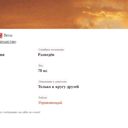
Весы
ргызстан
)
Семейное положение:
ния
Разведён
Вес:
70 кг.
Отношение к алкоголю:
Только в кругу друзей
Работа:
Управляющий
.
х сообщениях на сайте по e-mail/