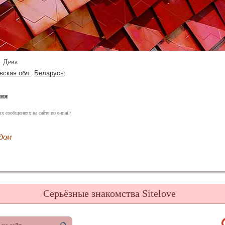
Дева
вская обл.
Беларусь
,
)
ния
х сообщениях на сайте по e-mail/
дом
Серьёзные знакомства Sitelove