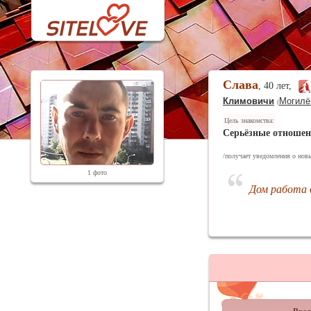
Слава
, 40 лет,
Климовичи
Могилё
(
Цель знакомства:
Серьёзные отноше
/получает уведомления о новы
1 фото
Дом работа 