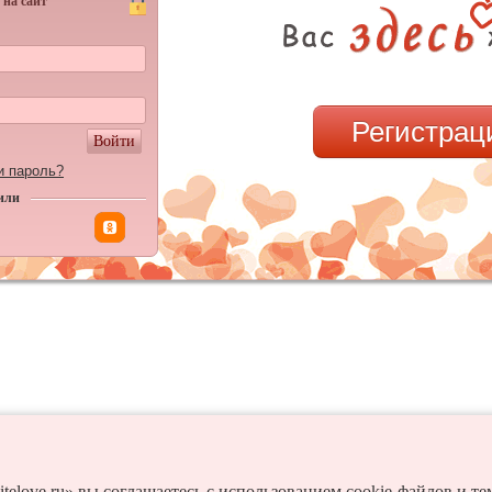
 на сайт
Регистрац
Войти
и пароль?
или
itelove.ru» вы соглашаетесь с использованием cookie-файлов и т