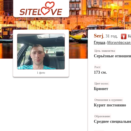
Serj
, 31 год,
К
Глуша
Могилёвская 
(
Цель знакомства:
Серьёзные отноше
Рост:
173 см.
1 фото
Цвет волос:
Брюнет
Отношение к курению:
Курит постоянно
Образование:
Среднее специально