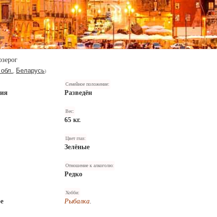
озерог
обл.
Беларусь
,
)
Семейное положение:
ния
Разведён
Вес:
65 кг.
Цвет глаз:
Зелёные
Отношение к алкоголю:
Редко
Хобби:
е
Рыбалка
.