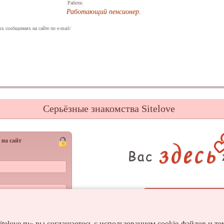
Работа:
Работающий пенсионер
.
х сообщениях на сайте по e-mail/
Серьёзные знакомства Sitelove
 на сайт
Регистрац
Войти
и пароль?
itelove.ru» вы соглашаетесь с использованием cookie-файлов и т