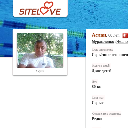
Аслан
, 68 лет,
Муравленко
Ямало
(
Цель знакомства:
Серьёзные отноше
Наличие детей:
Двое детей
1 фото
Вес:
80 кг.
Цвет глаз:
Серые
Отношение к алкоголю:
Редко