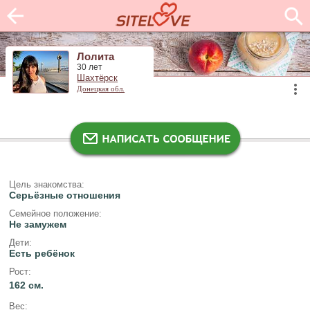
Лолита
30 лет
Шахтёрск
Донецкая обл.
Цель знакомства:
Серьёзные отношения
Семейное положение:
Не замужем
Дети:
Есть ребёнок
Рост:
162 см.
Вес: