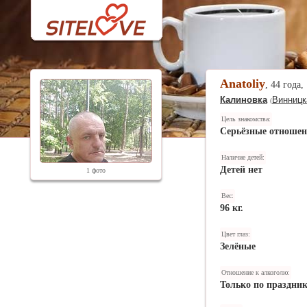
Anatoliy
, 44 года,
Калиновка
Винницк
(
Цель знакомства:
Серьёзные отноше
Наличие детей:
Детей нет
1 фото
Вес:
96 кг.
Цвет глаз:
Зелёные
Отношение к алкоголю:
Только по праздни