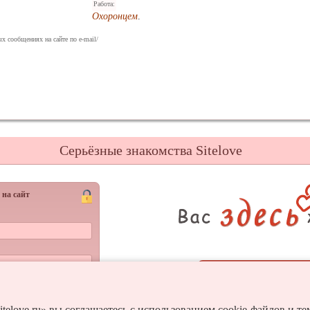
Работа:
Охоронцем
.
х сообщениях на сайте по e-mail/
Серьёзные знакомства Sitelove
 на сайт
Регистрац
Войти
и пароль?
itelove.ru» вы соглашаетесь с использованием cookie-файлов и т