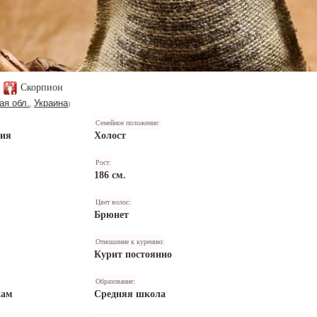
Скорпион
ая обл.
Украина
,
)
Семейное положение:
ния
Холост
Рост:
186 см.
Цвет волос:
Брюнет
Отношение к курению:
Курит постоянно
Образование:
кам
Средняя школа