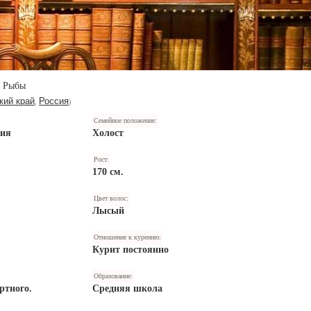
Рыбы
кий край
Россия
,
)
Семейное положение:
ния
Холост
Рост:
170 см.
Цвет волос:
Лысый
Отношение к курению:
Курит постоянно
Образование:
ртного.
Средняя школа