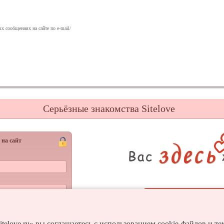
х сообщениях на сайте по e-mail/
Серьёзные знакомства Sitelove
 на сайт
Регистрац
Войти
и пароль?
itelove.ru» вы соглашаетесь с использованием cookie-файлов и т