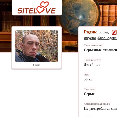
Радик
, 38 лет,
Ачуево
Краснодарс
(
Цель знакомства:
Серьёзные отноше
Наличие детей:
Детей нет
1 фото
Вес:
56 кг.
Цвет глаз:
Серые
Отношение к алкоголю:
Не употребляет спи