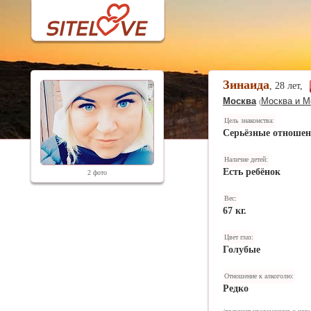
Зинаида
, 28 лет,
Москва
Москва и М
(
Цель знакомства:
Серьёзные отноше
Наличие детей:
Есть ребёнок
2 фото
Вес:
67 кг.
Цвет глаз:
Голубые
Отношение к алкоголю:
Редко