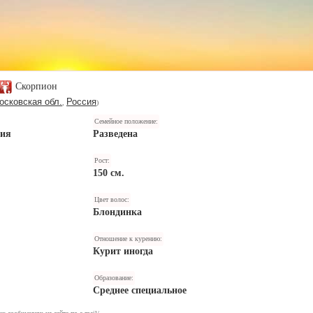
Скорпион
осковская обл.
Россия
,
)
Семейное положение:
ния
Разведена
Рост:
150 см.
Цвет волос:
Блондинка
Отношение к курению:
Курит иногда
Образование:
Среднее специальное