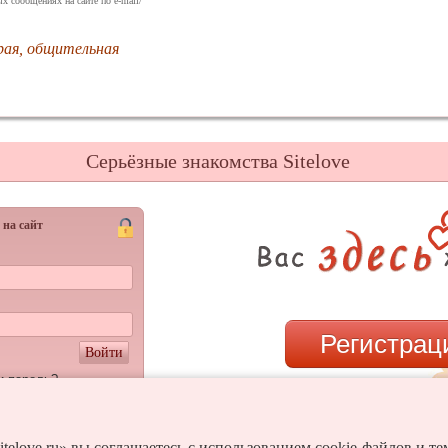
х сообщениях на сайте по e-mail/
брая, общительная
Серьёзные знакомства Sitelove
 на сайт
Регистрац
Войти
и пароль?
или
itelove.ru» вы соглашаетесь с использованием cookie-файлов и т