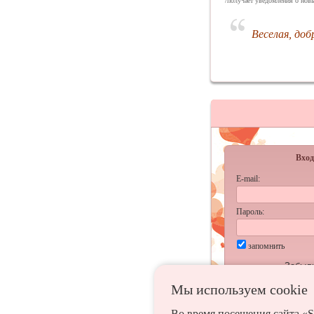
/получает уведомления о новы
Веселая, до
Вход
E-mail:
Пароль:
запомнить
Забыл
Мы используем сookie
Во время посещения сайта «S