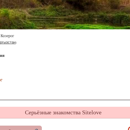
Козерог
ргызстан
)
ния
де
Серьёзные знакомства Sitelove