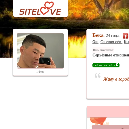
Бека
, 24 года,
Ош
Ошская обл.
Кы
(
,
Цель знакомства:
Серьёзные отноше
сейчас на сайте
1 фото
Живу в горо