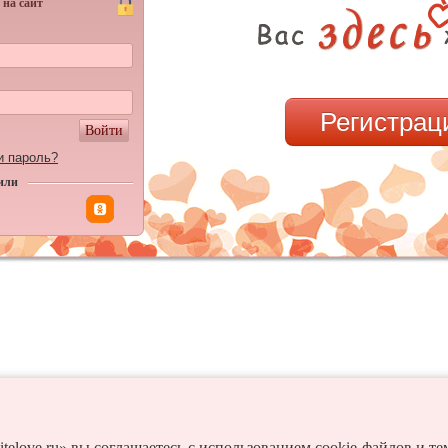
 на сайт
Регистрац
Войти
и пароль?
или
itelove.ru» вы соглашаетесь с использованием cookie-файлов и т