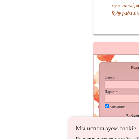
мужчиной, к
Буду рада зн
Вход
E-mail:
Пароль:
запомнить
Забыл
Мы используем сookie
Во время посещения сайта «S