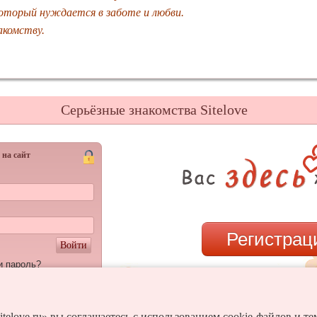
оторый нуждается в заботе и любви.
акомству.
Серьёзные знакомства Sitelove
 на сайт
Регистрац
Войти
и пароль?
или
itelove.ru» вы соглашаетесь с использованием cookie-файлов и т