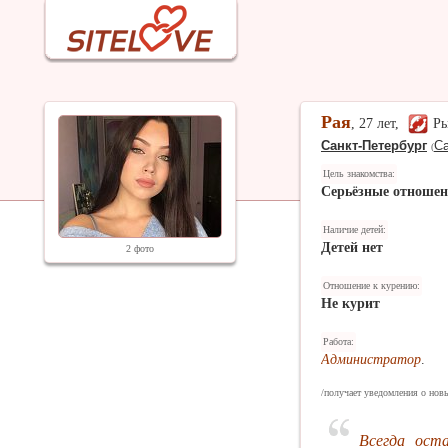
Рая
, 27 лет,
Р
Санкт-Петербург
Са
(
Цель знакомства:
Серьёзные отноше
Наличие детей:
Детей нет
2 фото
Отношение к курению:
Не курит
Работа:
Администратор
.
/получает уведомления о нов
Всегда ост