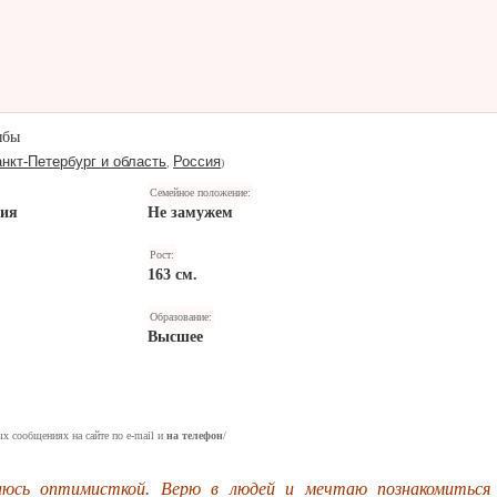
ыбы
нкт-Петербург и область
Россия
,
)
Семейное положение:
ния
Не замужем
Рост:
163 см.
Образование:
Высшее
ых сообщениях на сайте по e-mail и
на телефон
/
аюсь оптимисткой. Верю в людей и мечтаю познакомиться